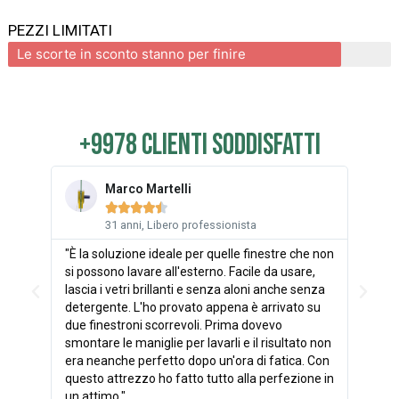
PEZZI LIMITATI
Le scorte in sconto stanno per finire
+9978 clienti soddisfatti
Marco Martelli





31 anni, Libero professionista
"È la soluzione ideale per quelle finestre che non
"Nella
si possono lavare all'esterno. Facile da usare,
il dop
lascia i vetri brillanti e senza aloni anche senza
pulire
detergente. L'ho provato appena è arrivato su
Cleane
due finestroni scorrevoli. Prima dovevo
stamat
smontare le maniglie per lavarli e il risultato non
finest
era neanche perfetto dopo un'ora di fatica. Con
3 metr
questo attrezzo ho fatto tutto alla perfezione in
fuori 
un attimo."
acquis