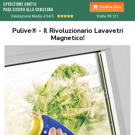
spedizione gratis
Ordina Ora
paga sicuro alla consegna
Visite 99.
121
Valutazione Media 4.94/5





Pulive® - Il Rivoluzionario Lavavetri
Magnetico!