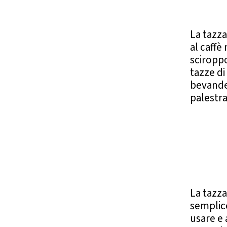
La tazza
al caffè
sciroppo
tazze d
bevande 
palestra
La tazza
semplic
usare e 