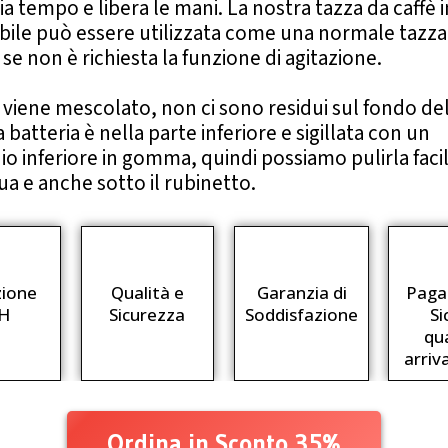
a tempo e libera le mani. La nostra tazza da caffè i
bile può essere utilizzata come una normale tazza
se non è richiesta la funzione di agitazione.
viene mescolato, non ci sono residui sul fondo del
a batteria è nella parte inferiore e sigillata con un
o inferiore in gomma, quindi possiamo pulirla fac
a e anche sotto il rubinetto.
zione
Qualità e
Garanzia di
Pag
H
Sicurezza
Soddisfazione
Si
qu
arriv
Ordina in Sconto 35%