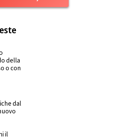
Feste
 o
do della
so o con
iche dal
 nuovo
 il