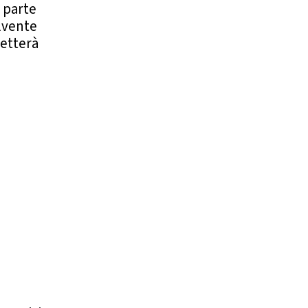
a parte
olvente
metterà