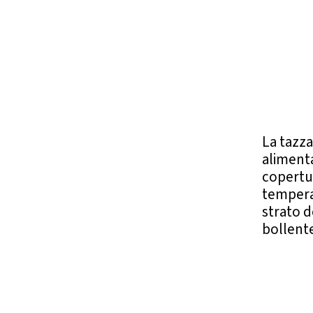
La tazza
alimenta
copertur
temperat
strato d
bollente