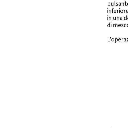
pulsante
inferior
in una d
di mesc
L'opera