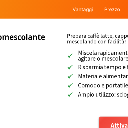
Vantaggi
Prezzo
omescolante
Prepara caffè latte, cap
mescolando con facilità!
Miscela rapidamente
agitare o mescolar
Risparmia tempo e f
Materiale alimentar
Comodo e portatil
Ampio utilizzo: sci
Attiva