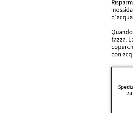
Risparmi
inossida
d'acqua 
Quando 
tazza. L
coperchi
con acqu
Spedi
24