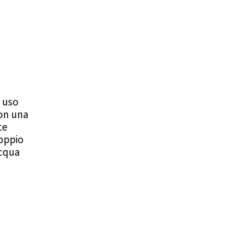
r uso
Con una
te
doppio
acqua