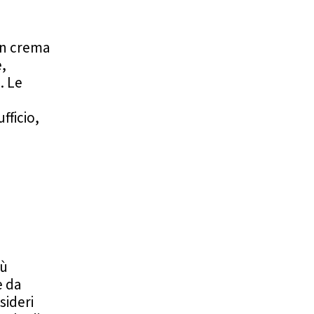
con crema
e,
. Le
fficio,
iù
e da
sideri