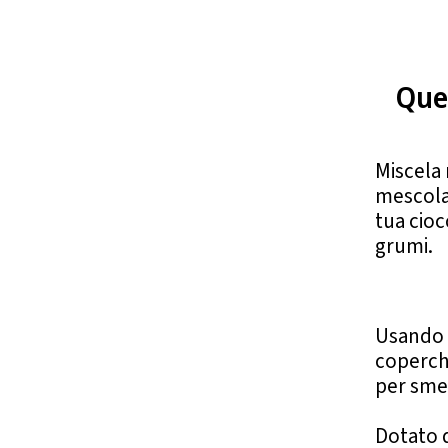
Ques
Miscela 
mescolar
tua cioc
grumi.
Usando l
coperchi
per sme
Dotato d