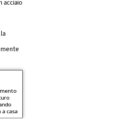
n acciaio
la
ilmente
amento
curo
ando
a a casa