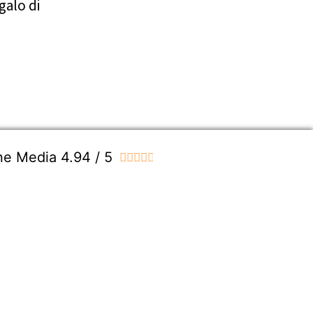
galo di
ne Media 4.94 / 5




